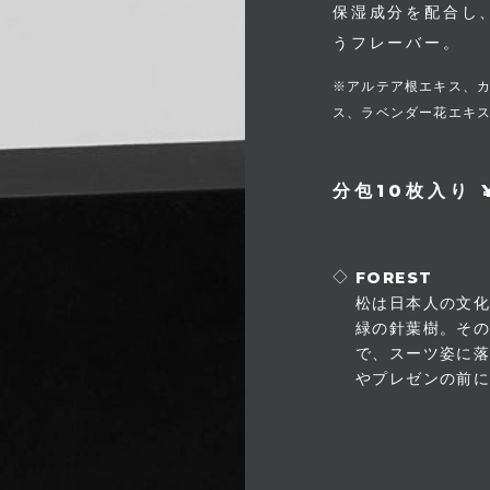
保湿成分を配合し
うフレーバー。
※アルテア根エキス、
ス、ラベンダー花エキ
分包10枚入り ¥
FOREST
松は日本人の文
緑の針葉樹。その
で、スーツ姿に
やプレゼンの