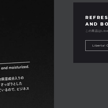
REFRES
AND B
この商品はLibe
Liberta!