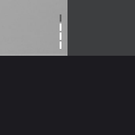
BITTER ROSE
REFRESHING
FOREST
WIPES FOR FACE
BODY
AND BODY
DEODORANT MIST
シ
フェイス、ボディー用リフレッシュシ
ート
ボディデオドラントミスト