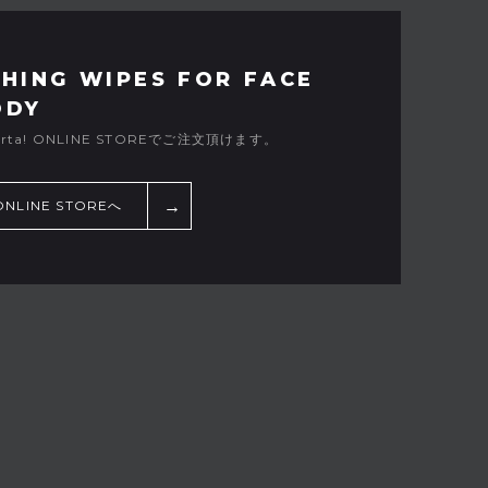
HING WIPES FOR FACE
ODY
rta! ONLINE STOREでご注文頂けます。
 ONLINE STOREへ