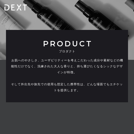
SHOP LIST
DEXT SALON
Liberta! ONLINE STORE
PRODUCT
プロダクト
商品に関するお問い合わせはこちら
お肌へのやさしさ、ユーザビリティーを考えこだわった成分や素材などの機
能性だけでなく、洗練された大人な香りと、持ち運びたくなるシックなデザ
インが特徴。
そして外出先や旅先での使用も想定した携帯性は、どんな場面でもエチケッ
トを提供します。